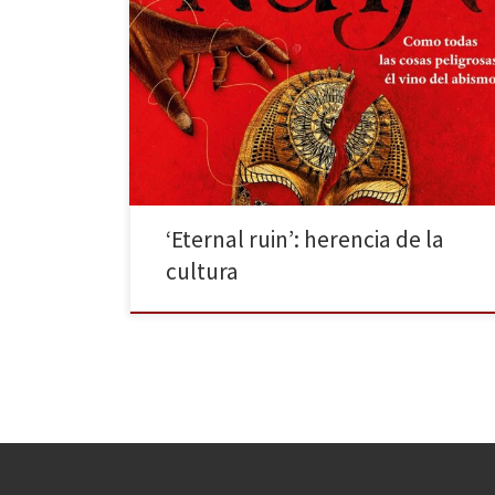
Eternal ruin es la segunda entrega de la saga Immortal
dark de Tigest Girma, publicada por Alfaguara. Los
libros son pequeños escaparates a civilizaciones, pues
en ellos podemos encontrar una gran diversidad de
temas, moralidades, sociedades… Girma es una
autora etíope que muestra su cultura (lo nativo
impactado por lo […]
‘Eternal ruin’: herencia de la
cultura