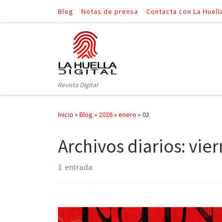
Blog
Notas de prensa
Contacta con La Huell
Saltar al contenido
Revista Digital
Inicio
»
Blog
»
2026
»
enero
»
02
Archivos diarios:
vier
1 entrada