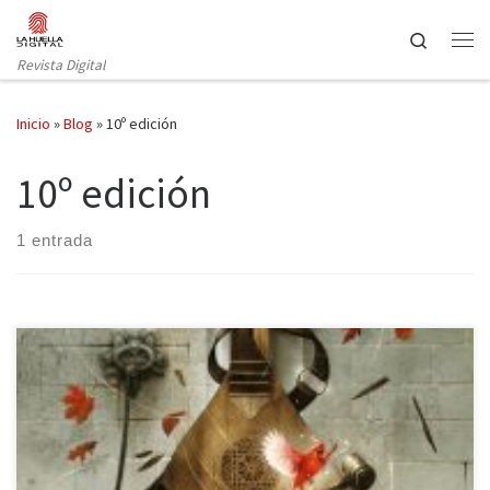
Saltar al contenido
Search
Revista Digital
Inicio
»
Blog
»
10º edición
10º edición
1 entrada
Probablemente, sin ir más lejos de la verdad, muchas personas
conozcan la obra que llevó al éxito a Patrick Rothfuss. Este gran
autor se hizo un hueco entre los escritores más conocidos de