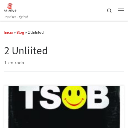
Saltar al contenido
Search
Revista Digital
Inicio
»
Blog
»
2 Unliited
2 Unliited
1 entrada
La explosión de la música electrónica ha sido tratada en libros
recientes, pero todavía queda buena parte que contar de su
historia. Nació en el ámbito académico durante los años 50 bajo la