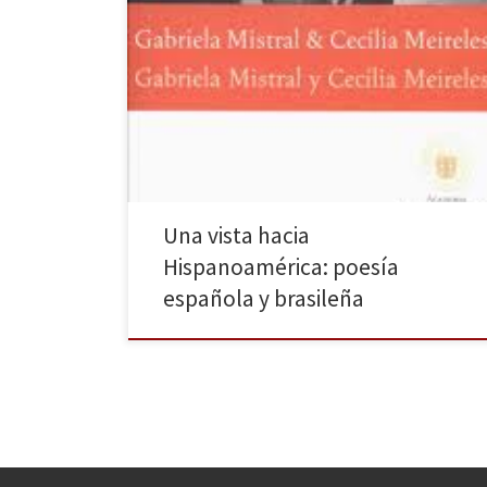
Ya he señalado en cierta ocasión que algunos libros
son todo un hallazgo. Aunque aquí, más bien, sería un
redescubrimiento. Me ha ocurrido con el libro Gabriela
Mistral y Cecilia Meireles: poemas (Rio de Janeiro:
Academia Brasileira de Letras; Santiago de Chile:
Academia Chilena de la Lengua, 2003) que, tras […]
Una vista hacia
Hispanoamérica: poesía
española y brasileña