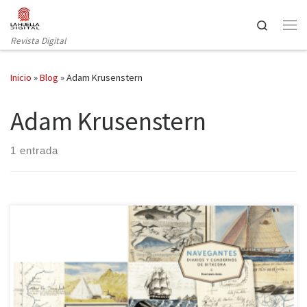
Saltar al contenido
Search
Revista Digital
Inicio
»
Blog
»
Adam Krusenstern
Adam Krusenstern
1 entrada
«Un paseo visual por el descubrimiento del mundo» se podría
titular la obra que hoy reseñamos. Después de mostrarnos los
recorridos por diferentes lugares de África, Asia y América en la
obra de Huw Lewis-Jones y Kari Herbert Exploradores: Cuadernos