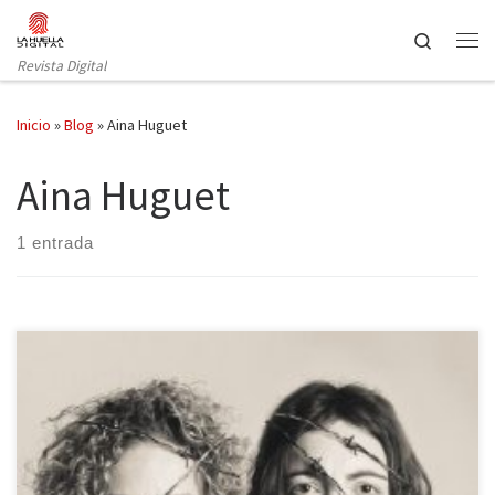
Saltar al contenido
Search
Revista Digital
Inicio
»
Blog
»
Aina Huguet
Aina Huguet
1 entrada
El próximo 2019 se cumplirán 80 años del exilio de aquel fatídico
1939 en el que miles de personas se vieron forzadas a abandonar
sus hogares, sus pueblos y ciudades, a sus familiares y amigos,