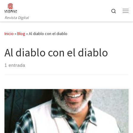
Saltar al contenido
Search
Revista Digital
Inicio
»
Blog
»
Al diablo con el diablo
Al diablo con el diablo
1 entrada
Como bien sabéis, hace unos días hacíamos un balance a los
personajes televisivos que habían fallecido en 2014 a nivel
nacional, así que hoy es el turno de hacer un repaso a los actores