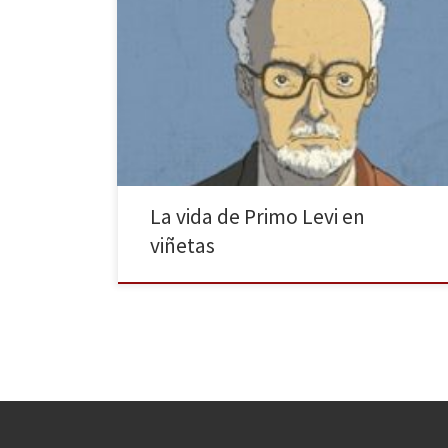
La otra h, el sello gráfico de la editorial Herder, amplía
su catálogo de biografías ilustradas con la publicación
de Primo Levi, el cómic que recoge la vida del
célebre deportado y superviviente del Holocausto. La
obra, publicada originalmente en 2017 en Italia y
traducida ahora al castellano por Raimundo […]
La vida de Primo Levi en
viñetas