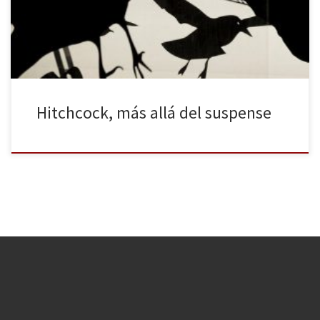
arte, ha sido la última estrella en desfilar por la alfombra roja
(aunque algunas ciudades, como Turín, […]
Hitchcock, más allá del suspense