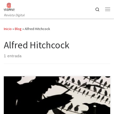
Saltar al contenido
Search
Revista Digital
Inicio
»
Blog
»
Alfred Hitchcock
Alfred Hitchcock
1 entrada
Hasta hace unos pocos años era infrecuente en España el montaje
de exposiciones sobre alta costura o fabricantes de joyas, pero
hoy la cultura también incluye lo popular y el cine, como séptimo