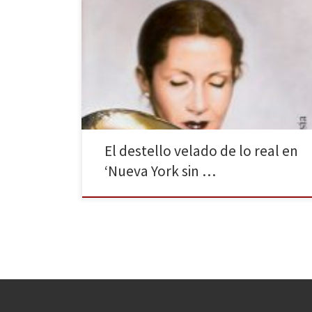
La editorial La Bella Varsovia publica Nueva York sin
querer de Almudena Vidorreta. Un poemario que nos
llevará hasta La Gran Manzana —ciudad de grandes
referencias literarias—. Entre sus líneas se escucha el
suspiro del recuerdo: propio, por un lado, debido a la
pérdida de la propia identidad que encuentra símiles
[…]
El destello velado de lo real en
‘Nueva York sin …