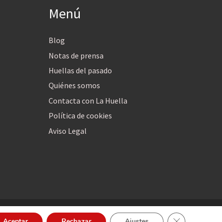
Menú
Blog
Notas de prensa
Huellas del pasado
Quiénes somos
Contacta con La Huella
Política de cookies
Aviso Legal
Cerrar el bann
Aceptar
Rechazar
Ajustes