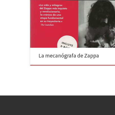
Pauline Butcher no sabía quién era Frank Zappa en
1967. A decir verdad, no sabía mucho de música y
menos aún de rock and roll. Era una chica londinense
de 21 años que trabajaba como mecanógrafa y que
tuvo la suerte de que el músico estadounidense
necesitara de sus servicios […]
La mecanógrafa de Zappa