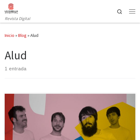
Saltar al contenido
Search
Revista Digital
Inicio
»
Blog
»
Alud
Alud
1 entrada
Las citas a ciegas son una constante en el periodismo. Cuadrar
agendas y quedar en terreno neutral, normalmente un bar, es tan
habitual que debería impartirse como asignatura en las
universidades. Elegir un bar es imprescindible siempre que haya