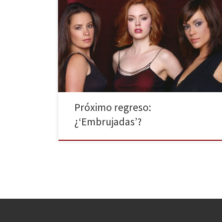
Sin duda, podríamos decir que este 2016 está
marcado por la nostalgia y las súplicas de miles fans
que con su constancia y fidelidad consiguen la vuelta
de míticas y exitosas series de años atrás. Hace poco
más de una semana, Netflix estrenaba Madres
Forzosas, el remake de Padres Forzosos […]
Próximo regreso:
¿‘Embrujadas’?