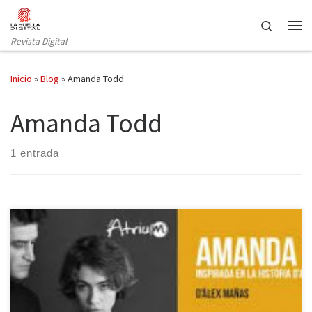
Saltar al contenido
Search
Revista Digital
Inicio
»
Blog
»
Amanda Todd
Amanda Todd
1 entrada
Amanda Todd, una joven estudiante de secundaria canadiense, se
ahorcó poco antes de cumplir los dieciséis años. Hacía unas
semanas que había colgado en Youtube un vídeo en el que,