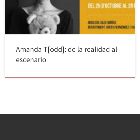
mediante carteles escritos a mano que iba pasando, contaba su
triste historia, lo que la empujaba a acabar con su […]
Amanda T[odd]: de la realidad al
escenario