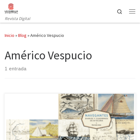
Saltar al contenido
Search
Revista Digital
Inicio
»
Blog
»
Américo Vespucio
Américo Vespucio
1 entrada
«Un paseo visual por el descubrimiento del mundo» se podría
titular la obra que hoy reseñamos. Después de mostrarnos los
recorridos por diferentes lugares de África, Asia y América en la
obra de Huw Lewis-Jones y Kari Herbert Exploradores: Cuadernos