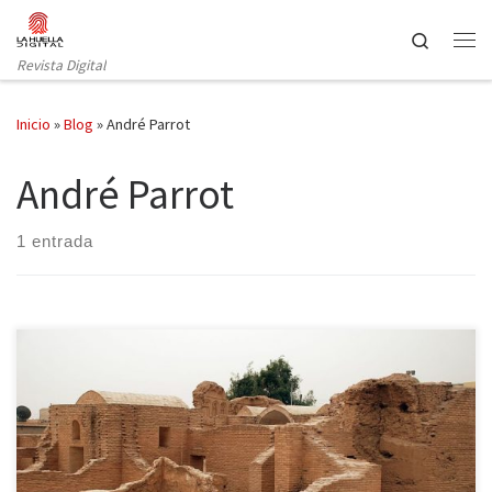
Saltar al contenido
Search
Revista Digital
Inicio
»
Blog
»
André Parrot
André Parrot
1 entrada
El pasado miércoles 18 de junio, el profesor de la Universidad
Complutense, D. Pablo Sapag ofreció una conferencia sobre el
patrimonio cultural en Siria en el Centro Cultural Árabe Sirio de
Madrid que abría un atisbo de esperanza para un presente