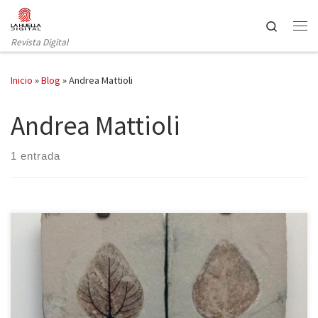
Saltar al contenido
Search
Revista Digital
Inicio
»
Blog
»
Andrea Mattioli
Andrea Mattioli
1 entrada
Italia está llena de museos espléndidos: la galería Uffizi, los
museos vaticanos, el arqueológico de Nápoles, la Ambrosiana de
Milán, el egipcio de Turín y otros muchos que darían para largos
comentarios, pero, aunque menos reconocidos, Italia también