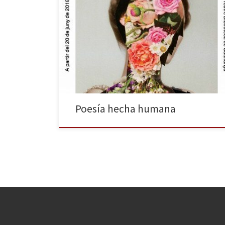
Federico García Lorca. Su sólo nombre está cargado
de todo un imaginario artístico, poético, teatral,
creativo, vanguardista, incluso de género, y también
de una significación personal frente a la barbarie
fascista que perpetró su asesinato. (Es necesario que
sigamos recordando que Lorca es el gran mártir de la
guerra civil […]
Poesía hecha humana