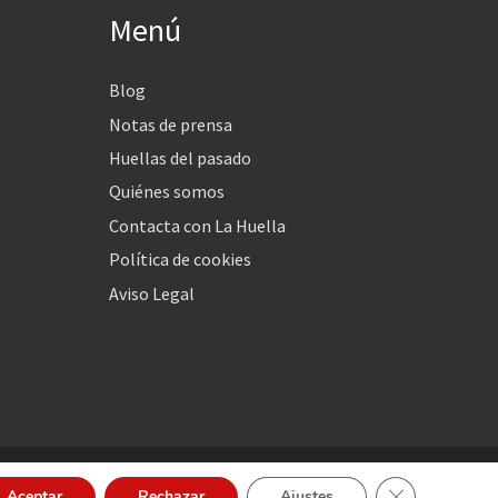
Menú
Blog
Notas de prensa
Huellas del pasado
Quiénes somos
Contacta con La Huella
Política de cookies
Aviso Legal
Cerrar el bann
Aceptar
Rechazar
Ajustes