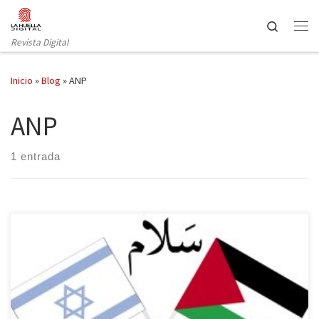
Saltar al contenido
Search
Revista Digital
Inicio
»
Blog
»
ANP
ANP
1 entrada
Un año después de que el secretario de Estado John Kerry lograra
reanudar las conversaciones directas entre Israel y Palestina,
Washington busca concretar un acuerdo marco entre ambos