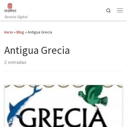
Saltar al contenido
Search
Revista Digital
Inicio
»
Blog
»
Antigua Grecia
Antigua Grecia
2 entradas
La historia de la Antigua Grecia, su cultura y su legado llega
a Espasa en forma de libro bajo el título Grecia para todos de la
pluma de Carlos García Gual. Uno de los referentes culturales de