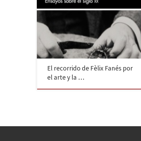
El siglo XXI se está convirtiendo en el momento
histórico de la cultura audiovisual por antonomasia. Se
nos bombardea constantemente con elementos
ópticos, convirtiéndonos en “adictos” a la imagen (ya
sea estática o en movimiento) y en fieles
consumidores de ella. No obstante, no se ha
inventado todo en los […]
El recorrido de Fèlix Fanés por
el arte y la …