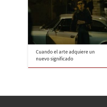
Volvemos a ver a Willem Dafoe en las pantallas con la
nueva película de Abel Ferrara, Pasolini, que llegó a
nuestros cines el pasado 20 de marzo y que retrata los
últimos momentos de la vida del director, escritor y
poeta italiano, Pier Paolo Pasolini. Roma, 1975. Pier
Paolo Pasolini es […]
Cuando el arte adquiere un
nuevo significado