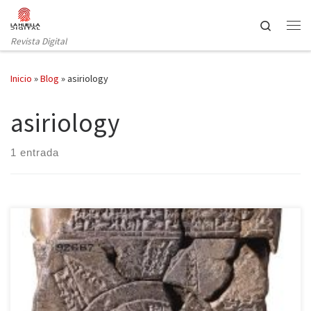
Saltar al contenido
Search
Revista Digital
Inicio
»
Blog
»
asiriology
asiriology
1 entrada
De alguna forma, nuestros gustos y aficiones nos acompañan a lo
largo del tiempo. Hace catorce años, durante una estancia de
estudios en el extranjero, compré en los bouquinistes de París un
libro de Paul Garelli sobre L’Assyriologie (1964), dentro de la