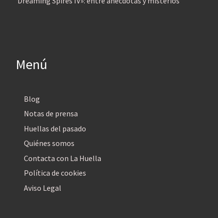
‘Dreaming Spires IV»: entre anécdotas y misterios
Menú
Blog
Notas de prensa
Huellas del pasado
Quiénes somos
Contacta con La Huella
Política de cookies
Aviso Legal