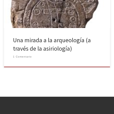
colección enciclopédica de pequeños volúmenes «Que sais-je ?»
No […]
Una mirada a la arqueología (a
través de la asiriología)
1 Comentario