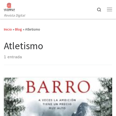
Saltar al contenido
Search
Revista Digital
Inicio
»
Blog
»
Atletismo
Atletismo
1 entrada
Sangre de barro (Maeva) es una novela de la autora navarra
Maribel Medina, ambientada en los paisajes paradisíacos y
misteriosos de Suiza. Con ella, descubriremos la otra cara de la