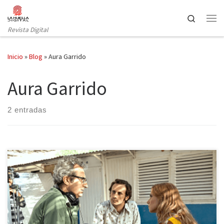
Saltar al contenido
Search
Revista Digital
Inicio
»
Blog
»
Aura Garrido
Aura Garrido
2 entradas
El panorama televisivo en España progresa de manera adecuada.
Muchas son las series producidas en nuestro país que han sido
vitoreadas por el público. Movistar ha querido participar en esta