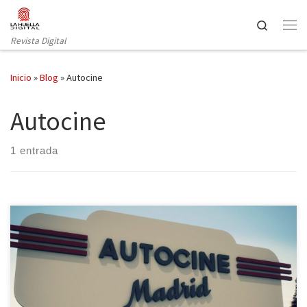
Saltar al contenido
Search
Revista Digital
Inicio
»
Blog
»
Autocine
Autocine
1 entrada
Ya están en marcha los trabajos de acondicionamiento de un
proyecto único y novedoso en Madrid: un Autocine. Autocine
Madrid estará localizado al norte de la capital, en la zona de
Chamartín – Fuencarral, sobre un terreno de 25.000 metros