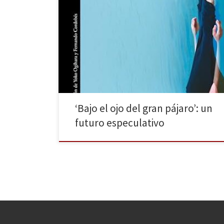
Bajo el ojo del gran pájaro es la novela de Hiromi
Kawakami, publicada por Alfaguara. Ante el contexto
sociopolítico actual, se suele afirmar, de manera
popular, que vivimos en una distopía, lo que ocurre es
de ciencia ficción o la realidad supera la ficción. Sin
embargo, la Literatura usa para […]
‘Bajo el ojo del gran pájaro’: un
futuro especulativo