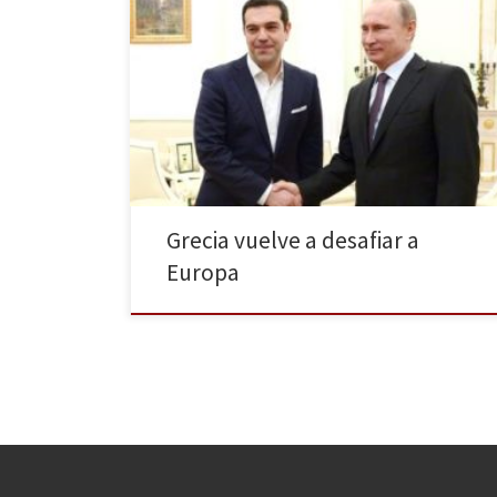
El Gobierno griego ha dado un paso adelante en su
política exterior acercándose a Rusia para trazar
nuevos caminos hacia la recuperación. Sin embargo,
desde Bruselas se encargan de recordar los
compromisos que Grecia tiene con las instituciones
europeas y advierten de que distanciarse de la Unión
Europea supondría un […]
Grecia vuelve a desafiar a
Europa