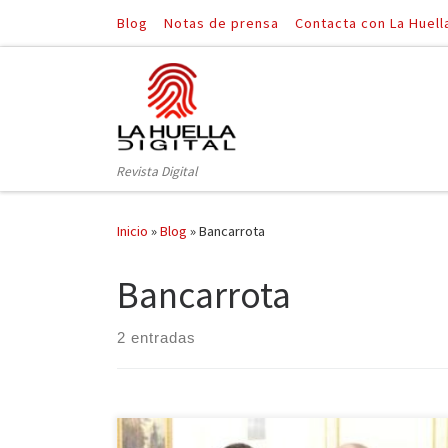
Blog
Notas de prensa
Contacta con La Huell
Saltar al contenido
Revista Digital
Inicio
»
Blog
»
Bancarrota
Bancarrota
2 entradas