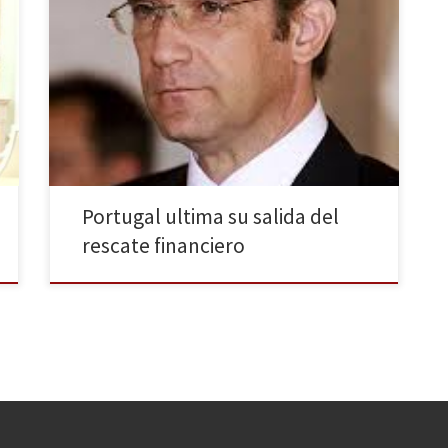
El próximo 18 de mayo expirará el actual programa de
asistencia financiera concedido a Portugal en 2011 por
la Troika (FMI, Comisión Europea y Fondo europeo de
estabilidad) que evitó con 78.000 millones de euros la
bancarrota del país. Con motivo de la finalización de
éste, el Gobierno portugués y […]
Portugal ultima su salida del
rescate financiero