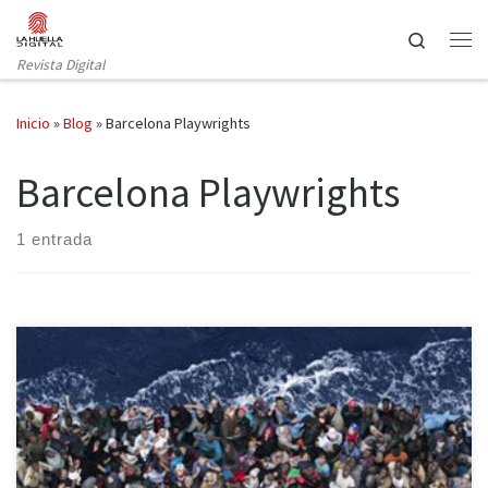
Saltar al contenido
Search
Revista Digital
Inicio
»
Blog
»
Barcelona Playwrights
Barcelona Playwrights
1 entrada
El Teatre Lliure implica a 60 grandes nombres de la escena
catalana para ayudar a mantener en activo el barco de
salvamento marítimo Astral. El 12 de septiembre el Teatre Lliure