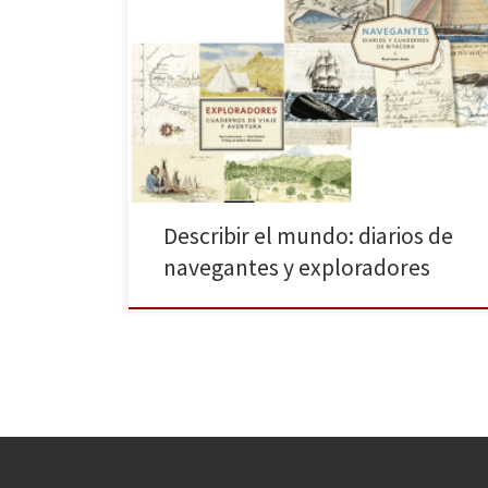
«Un paseo visual por el descubrimiento del mundo» se
podría titular la obra que hoy reseñamos. Después de
mostrarnos los recorridos por diferentes lugares de
África, Asia y América en la obra de Huw Lewis-Jones y
Kari Herbert Exploradores: Cuadernos de viaje y
aventura (octubre de 2016, ver booktrail), GeoPlaneta
[…]
Describir el mundo: diarios de
navegantes y exploradores