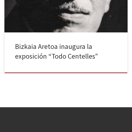
del 10 de diciembre al 16 de enero en el Biskaia Aretoa, en
Bilbao. La Universidad del País Vasco (UPV) organiza, junto a la […]
Bizkaia Aretoa inaugura la
exposición “Todo Centelles”