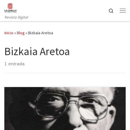
Saltar al contenido
Search
Revista Digital
Inicio
»
Blog
»
Bizkaia Aretoa
Bizkaia Aretoa
1 entrada
“Todo Centelles” es una exposición que reúne las mejores
fotografías, documentos de prensa y objetos personales de este
icono del fotoperiodismo español. La exposición estará abierta