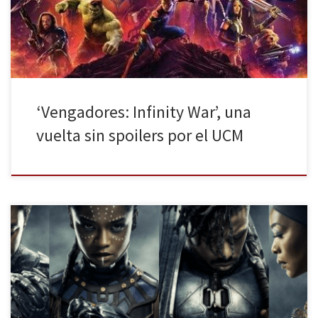
película más ambiciosa del Universo Cinematográfico Marvel (UCM
a partir de ahora) dicho por los directores Anthony […]
‘Vengadores: Infinity War’, una
vuelta sin spoilers por el UCM
La primavera ha llegado plagada de lluvia y mal tiempo. Como de
momento no apetece otra cosa que no sea encerrarte en un sitio
seco y caliente a disfrutar de buenas historias os dejamos tres
recomendaciones muy diferentes: una para disfrutar ya que