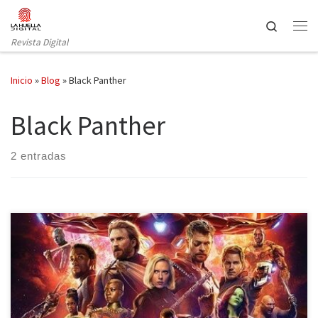
Saltar al contenido
Search
Revista Digital
Inicio
»
Blog
»
Black Panther
Black Panther
2 entradas
Llegó el día que millones de personas estaban esperando, el 27
de abril se estrenó a nivel mundial Vengadores: Infinity War, la
última superproducción de Marvel hasta la fecha. No solo es la