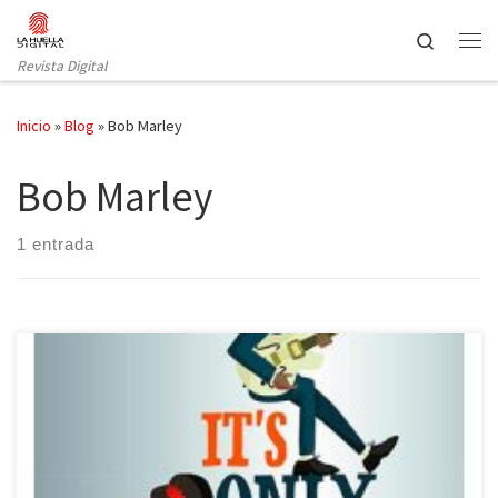
Saltar al contenido
Search
Revista Digital
Inicio
»
Blog
»
Bob Marley
Bob Marley
1 entrada
Los entusiastas de la música rock están de enhorabuena: la
editorial Lunwerg ha publicado la obra de Susana Monteagudo
(con ilustraciones de Marta Colomer-Tutticonfetti) It’s only Rock and