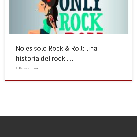
Roll: Una historia del rock ilustrada (abril-mayo de 2018). La obra,
que parece hacer en su título un guiño a It is […]
No es solo Rock & Roll: una
historia del rock …
1 Comentario