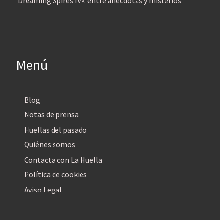
‘Dreaming Spires IV»: entre anécdotas y misterios
Menú
Blog
Notas de prensa
Huellas del pasado
Quiénes somos
Contacta con La Huella
Política de cookies
Aviso Legal