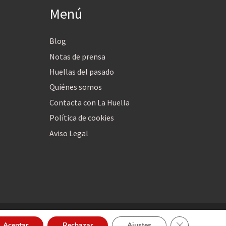
Menú
Blog
Notas de prensa
Huellas del pasado
Quiénes somos
Contacta con La Huella
Política de cookies
Aviso Legal
Cerrar el bann
Aceptar
Rechazar
Ajustes