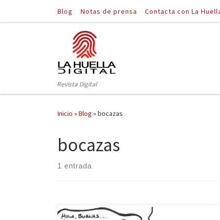
Blog
Notas de prensa
Contacta con La Huell
Saltar al contenido
Revista Digital
Inicio
»
Blog
»
bocazas
bocazas
1 entrada