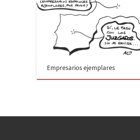
¿Qué sería de España sin estos empresarios
ejemplares como Gerardo Díaz-Ferrán, Iñaki
Urdangarín, Arturo Fernández, José María del Nido, y
tantos y tantos otros que pueblan nuestra geografía
ibérica igual que las moscas los excrementos? ¿Qué
sería de España sin estos empresarios
ejemplares que, además, comparten sus
pensamientos y filosofía de vida […]
Empresarios ejemplares