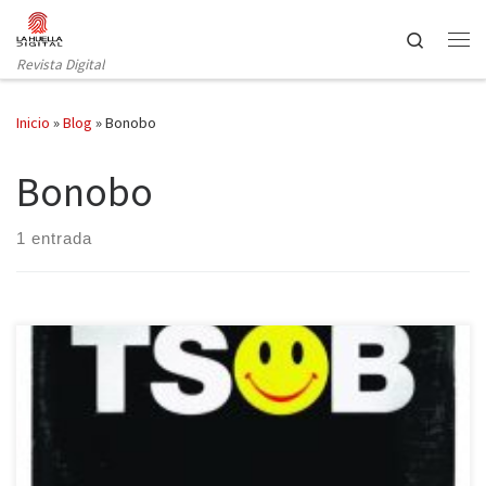
Saltar al contenido
Search
Revista Digital
Inicio
»
Blog
»
Bonobo
Bonobo
1 entrada
La explosión de la música electrónica ha sido tratada en libros
recientes, pero todavía queda buena parte que contar de su
historia. Nació en el ámbito académico durante los años 50 bajo la