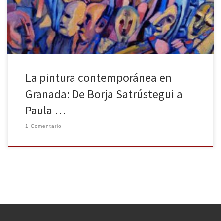
llamado la atención recientemente sea Borja Satrústegui. Entre el
18 de diciembre […]
La pintura contemporánea en
Granada: De Borja Satrústegui a
Paula …
1 Comentario