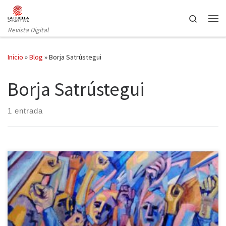
Saltar al contenido
Search
Revista Digital
Inicio
»
Blog
»
Borja Satrústegui
Borja Satrústegui
1 entrada
El panorama musical de Granada despunta desde hace décadas
en su versión más urbana, pero, aunque sea menos conocida,
también el ámbito de la pintura contemporánea merece su
reconocimiento. Quizá uno de los pintores que más me han