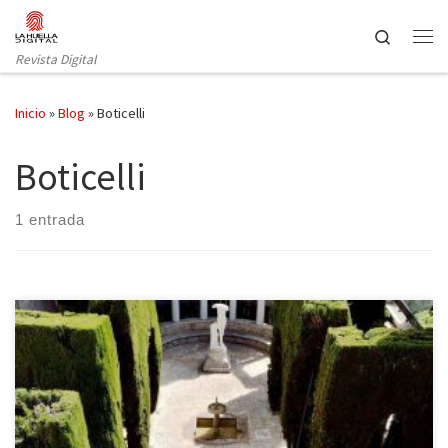
Saltar al contenido
Search
Revista Digital
Inicio
»
Blog
»
Boticelli
Boticelli
1 entrada
El sur siempre sienta bien, y en esta ocasión proponemos una
escapada a Granada y Málaga. Granada es de sobra conocida por
su Alhambra (si no la ha visitado aún, no sé a qué espera…) y por