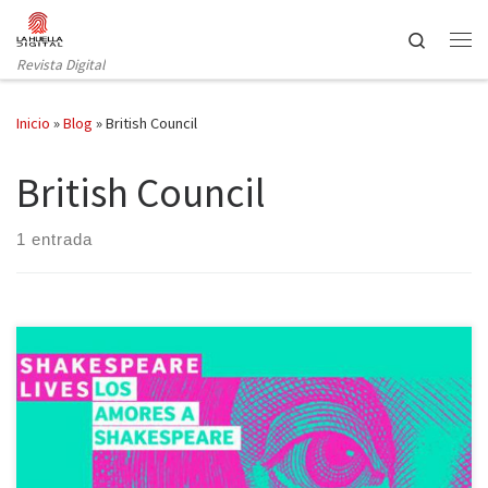
Saltar al contenido
Search
Revista Digital
Inicio
»
Blog
»
British Council
British Council
1 entrada
Los amores a Shakespeare es el título de la exposición que la
Biblioteca Nacional de España (BNE), en colaboración con el
programa de actividades Shakespeare Lives del British Council en
la ciudad de Madrid, ha montado para contribuir al cuarto