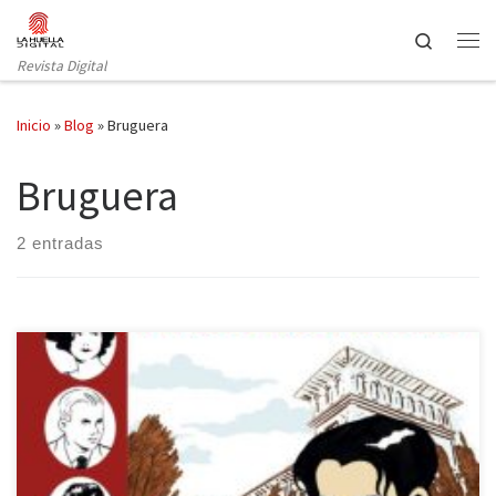
Saltar al contenido
Search
Revista Digital
Inicio
»
Blog
»
Bruguera
Bruguera
2 entradas
Susanna Martín Segarra publica Residencia de estudiantes de la
mano de Bruguera. La conocida Generación del 27 y su alter ego
femenino, las Sinsombrero, forman parte de la Edad de Planta de
la literatura española. Ella surgió en un periodo un tanto