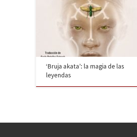
Nocturna publica en España el primer tomo de Bruja
Akata de Nnedi Okorafor. Leyenda, magia y largas
líneas familiares ligadas a una tradición mística
conviven con la actual Nigeria. Escondidos en la
ignorancia de la multitud se encuentra aquello que el
ojo no quiere ver, aquello a lo que damos la […]
‘Bruja akata’: la magia de las
leyendas