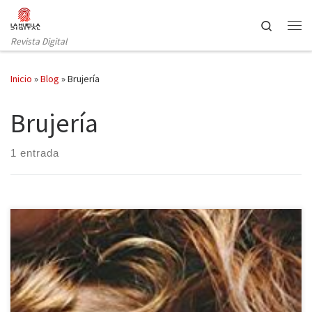
Saltar al contenido
Search
Revista Digital
Inicio
»
Blog
»
Brujería
Brujería
1 entrada
Elegí la obra de Katie Lowe porque me recordaba a Las vírgenes
suicidas de Jeffrey Eugenides y a la película Mustang de Deniz
Gamze Ergüven, esa predilección que tengo por las adolescentes