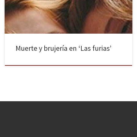
raritas, inadaptadas e inconformistas. Sin embargo, Las furias no
continúa esa línea; se parece más a Las escalofriantes […]
Muerte y brujería en ‘Las furias’