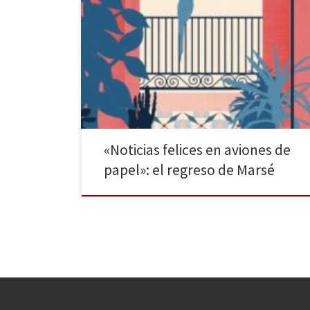
Lumen publica la nueva novela corta de Juan Marsé,
una historia tierna y dura que recupera uno de los
grandes dramas de la historia europea del siglo XX. A
los lectores de Marsé nos han hecho un gran regalo
por Navidad: tras tres años de espera, el autor regresa
con […]
«Noticias felices en aviones de
papel»: el regreso de Marsé