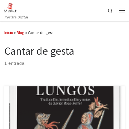
Saltar al contenido
Search
Revista Digital
Inicio
»
Blog
»
Cantar de gesta
Cantar de gesta
1 entrada
El cantar de los Nibelungos se constata como uno de los poemas
épicos occidentales más oscuros y trágicos. Ahora, Arpa
editores vuelve a publicar la obra en una edición especialmente
cuidada con ilustraciones al comienzo y al final; además, cuenta