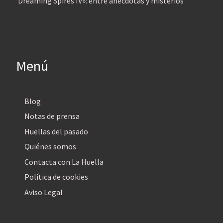
‘Dreaming Spires IV»: entre anécdotas y misterios
Menú
Blog
Notas de prensa
Huellas del pasado
Quiénes somos
Contacta con La Huella
Política de cookies
Aviso Legal