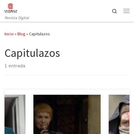
Saltar al contenido
Search
Revista Digital
Inicio
»
Blog
»
Capitulazos
Capitulazos
1 entrada
Cada temporada unas series sobresalen más que otras, ya sea
porque se habla mucho de ellas en los medios, por su legión de
fans que hacen mucho ruido en las redes sociales, por alguna de