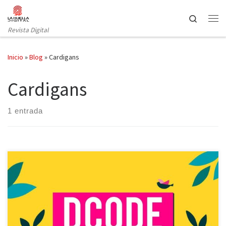
Saltar al contenido
Search
Revista Digital
Inicio
»
Blog
»
Cardigans
Cardigans
1 entrada
Con la venida del mes de septiembre llega también la cita
ineludible del DCODE festival a la capital. El sábado 7 en el
campus de la Universidad Complutense de Madrid se reunirán
nuevamente los mejores grupos para que todos lo gocemos.