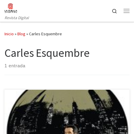
Saltar al contenido
Search
Revista Digital
Inicio
»
Blog
»
Carles Esquembre
Carles Esquembre
1 entrada
Federico García Lorca, un solo nombre con una interesante
historia detrás. Cuando se trata del granadino, estamos
acostumbrados, o bien a leer literatura, o bien monográficos
sobre su vida o su obra. Sin embargo, Carles Esquembre nos trae a