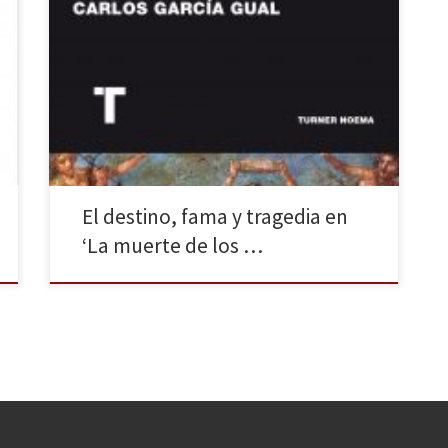
Carlos García Gual nos acerca de la mano de Turner
Noema el final —trágico en la mayor parte de las
historias— de los campeones de la Grecia Antigua en
La muerte de los héroes. No son pocas las ocasiones
en que los autores clásicos han contado la historia de
Edipo, […]
El destino, fama y tragedia en
‘La muerte de los …