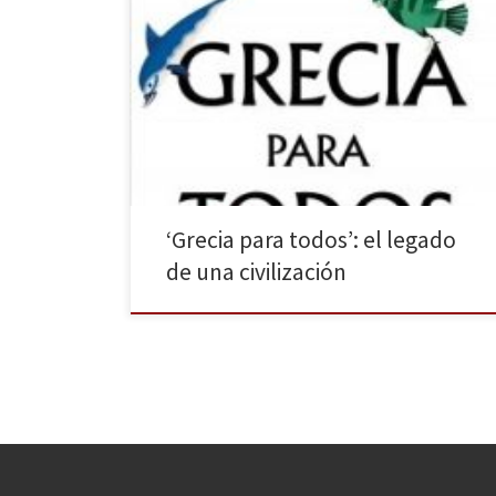
La historia de la Antigua Grecia, su cultura y su legado
llega a Espasa en forma de libro bajo el título Grecia
para todos de la pluma de Carlos García Gual. Uno de
los referentes culturales de Europa, concretamente
de la Europa mediterránea, es el país heleno. Sus
mitos y su cultura no […]
‘Grecia para todos’: el legado
de una civilización