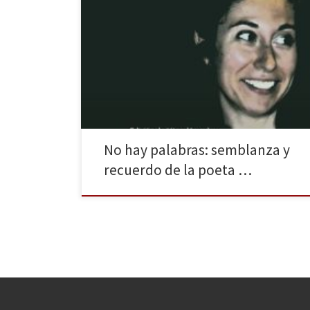
Ampara un roble, Carmen Jodra Davó, tu sueño
eterno. (Parque Cementerio la Paz. Poema de Jesús
Munárriz) En el año 1999, una joven poeta de 19 años
llamada Carmen Jodra ganó el XIV Premio Hiperión de
Poesía con su obra Las moras agraces (reeditado en
febrero de 2020 por La […]
No hay palabras: semblanza y
recuerdo de la poeta …