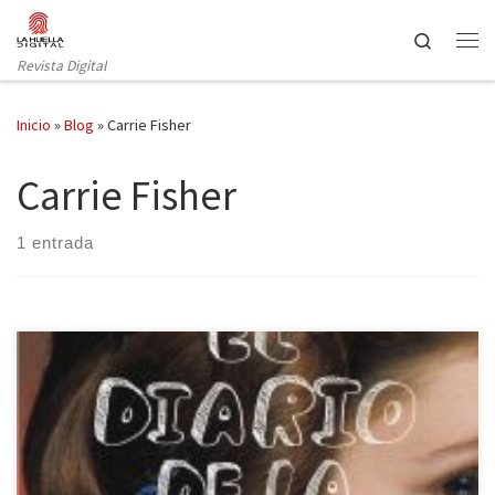
Saltar al contenido
Search
Revista Digital
Inicio
»
Blog
»
Carrie Fisher
Carrie Fisher
1 entrada
“Ayúdame, Obi Wan Kenobi. Eres mi única esperanza.” Jamás
imaginó Carrie Fisher al pronunciar estas palabras que se
convertirían en una de las citas más famosas de la historia del cine,