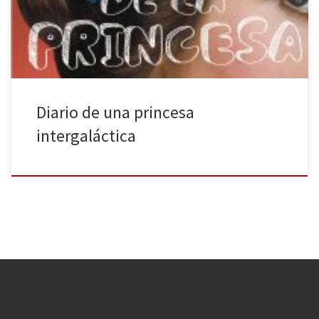
y mucho menos que esa película que protagonizó hace 40 años
llamada Star Wars acabase siendo el fenómeno de […]
Diario de una princesa
intergaláctica