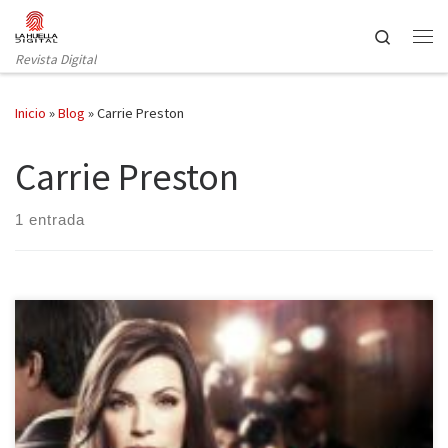
Saltar al contenido
Search
Revista Digital
Inicio
»
Blog
»
Carrie Preston
Carrie Preston
1 entrada
Tras seis temporadas es inevitable cogerle cariño a la protagonista
absoluta de «The Good Wife», una serie de largo recorrido, que
año tras año está entre las más valoradas por crítica y público.